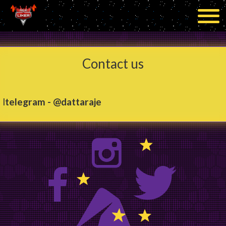
Contact us
l
telegram - @dattaraje